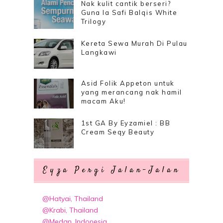
Nak kulit cantik berseri?
Guna la Safi Balqis White
Trilogy
Kereta Sewa Murah Di Pulau
Langkawi
Asid Folik Appeton untuk
yang merancang nak hamil
macam Aku!
1st GA By Eyzamiel : BB
Cream Seqy Beauty
Eyza Pergi Jalan-Jalan
@Hatyai, Thailand
@Krabi, Thailand
@Medan, Indonesia