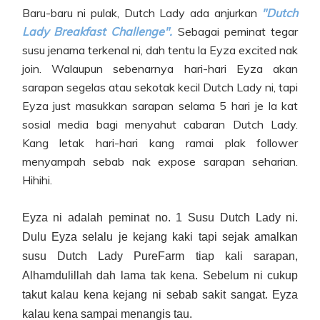
Baru-baru ni pulak, Dutch Lady ada anjurkan
"Dutch
Lady Breakfast Challenge".
Sebagai peminat tegar
susu jenama terkenal ni, dah tentu la Eyza excited nak
join. Walaupun sebenarnya hari-hari Eyza akan
sarapan segelas atau sekotak kecil Dutch Lady ni, tapi
Eyza just masukkan sarapan selama 5 hari je la kat
sosial media bagi menyahut cabaran Dutch Lady.
Kang letak hari-hari kang ramai plak follower
menyampah sebab nak expose sarapan seharian.
Hihihi.
Eyza ni adalah peminat no. 1 Susu Dutch Lady ni.
Dulu Eyza selalu je kejang kaki tapi sejak amalkan
susu Dutch Lady PureFarm tiap kali sarapan,
Alhamdulillah dah lama tak kena. Sebelum ni cukup
takut kalau kena kejang ni sebab sakit sangat. Eyza
kalau kena sampai menangis tau.