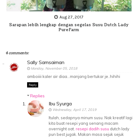
Aug 27, 2017
Sarapan lebih lengkap dengan segelas Susu Dutch Lady
PureFarm
4 comments:
Sally Samsaiman
Monday, November 05, 2018
amboiiii kaler air diaa...manjang bertukar je..hihihi
Reply
Replies
Ibu Syurga
Wednesday, April 17, 2019
Itulah, sedapnya minum susu. Nak kreatif lagi
kita buat resepi yang senang macam
overnight oat.
resepi dadih susu
dutch lady
pun best jugak. Makan masa sejuk sejuk