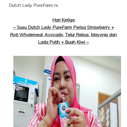
Dutch Lady PureFarm ni.
Hari Ketiga
~ Susu Dutch Lady PureFarm Perisa Strawberry +
Roti Wholemeal, Avocado, Telur Rebus, Mayonis dan
Lada Putih + Buah Kiwi ~