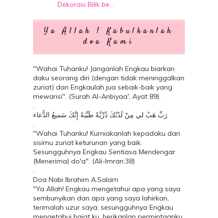
Dekorasi Bilik be...
Makan Minum di Melaka : Malacca
Avocado Choc Viral
Ya Allah ! Kabulkanlah
Pak John Steamboat tampilkan kelainan
doa Kami
dengan adany...
Happening Giler Hi-Tea dekat
Atmosphere 360 Revolv...
"Wahai Tuhanku! Janganlah Engkau biarkan
daku seorang diri (dengan tidak meninggalkan
Sunscreen Petal Velvet Sunaway dari
zuriat) dan Engkaulah jua sebaik-baik yang
Althea Korea T...
mewarisi". (Surah Al-Anbiyaa', Ayat 89).
Dutch Lady Breakfast Challenge |
.
Sarapan Pagi deng...
رَبِّ هَبْ لي‏ مِنْ لَدُنْكَ ذُرِّيَّةً طَيِّبَةً إِنَّكَ سَميعُ الدُّعاء
.
October
(6)
►
"Wahai Tuhanku! Kurniakanlah kepadaku dari
September
(6)
►
sisimu zuriat keturunan yang baik.
August
(4)
►
Sesungguhnya Engkau Sentiasa Mendengar
(Menerima) do'a". (Ali-Imran:38)
July
(4)
►
.
June
(7)
►
Doa Nabi Ibrahim A.Salam
May
(10)
"Ya Allah! Engkau mengetahui apa yang saya
►
sembunyikan dan apa yang saya lahirkan,
April
(11)
►
terimalah uzur saya; sesungguhnya Engkau
March
(12)
►
mengetahui hajat ku, berikanlan permintaanku